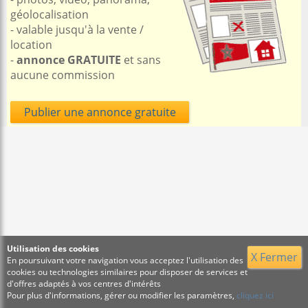
géolocalisation
- valable jusqu'à la vente /
location
-
annonce GRATUITE
et sans
aucune commission
Publier une annonce gratuite
Utilisation des cookies
X Fermer
En poursuivant votre navigation vous acceptez l'utilisation des
cookies ou technologies similaires pour disposer de services et
d'offres adaptés à vos centres d'intérêts
Pour plus d'informations, gérer ou modifier les paramètres,
cliquez ici