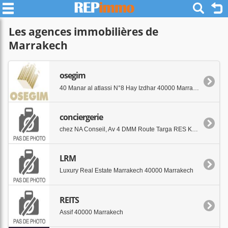
Les agences immobilières de
Marrakech
osegim
40 Manar al atlassi N°8 Hay Izdhar 40000 Marrakech
conciergerie
chez NA Conseil, Av 4 DMM Route Targa RES Khalid 40130 Marrakech
LRM
Luxury Real Estate Marrakech 40000 Marrakech
REITS
Assif 40000 Marrakech