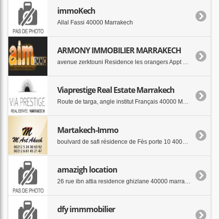
immoKech
Allal Fassi 40000 Marrakech
ARMONY IMMOBILIER MARRAKECH
avenue zerktouni Residence les orangers Appt N°2 . 40000 Marrakech
Viaprestige Real Estate Marrakech
Route de targa, angle institut Français 40000 Marrakech
Martakech-Immo
boulvard de safi résidence de Fès porte 10 40000 marrakech
amazigh location
26 rue ibn attia residence ghizlane 40000 marrakech
dfy immmobilier