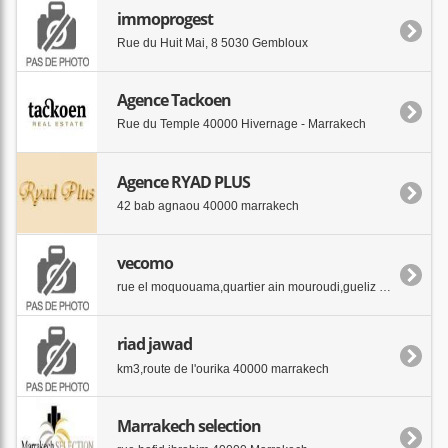
immoprogest
Rue du Huit Mai, 8 5030 Gembloux
Agence Tackoen
Rue du Temple 40000 Hivernage - Marrakech
Agence RYAD PLUS
42 bab agnaou 40000 marrakech
vecomo
rue el moquouama,quartier ain mouroudi,gueliz 40000 marrakech
riad jawad
km3,route de l'ourika 40000 marrakech
Marrakech selection