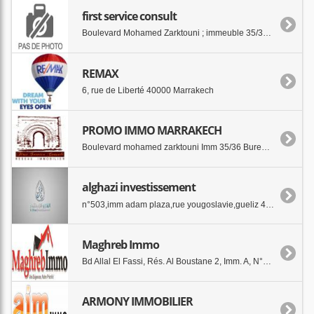
first service consult
Boulevard Mohamed Zarktouni ; immeuble 35/36 appart 9 40000 marrakech
REMAX
6, rue de Liberté 40000 Marrakech
PROMO IMMO MARRAKECH
Boulevard mohamed zarktouni Imm 35/36 Bureau n° 9 40000 Marrakech (Marrakesh, Morocco)
alghazi investissement
n°503,imm adam plaza,rue yougoslavie,gueliz 40000 marrakech
Maghreb Immo
Bd Allal El Fassi, Rés. Al Boustane 2, Imm. A, N°3 40000 Marrakech
ARMONY IMMOBILIER