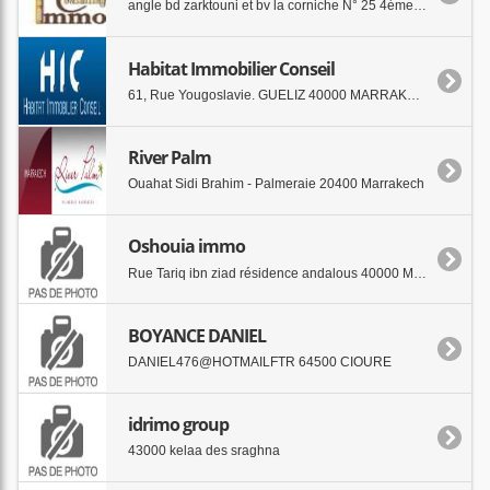
angle bd zarktouni et bv la corniche N° 25 4éme ét 32677 Casablanca
Habitat Immobilier Conseil
61, Rue Yougoslavie. GUELIZ 40000 MARRAKECH
River Palm
Ouahat Sidi Brahim - Palmeraie 20400 Marrakech
Oshouia immo
Rue Tariq ibn ziad résidence andalous 40000 Marrakech
BOYANCE DANIEL
DANIEL476@HOTMAILFTR 64500 CIOURE
idrimo group
43000 kelaa des sraghna