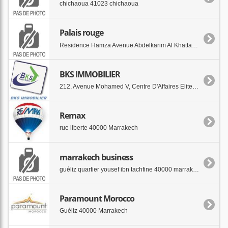
chichaoua 41023 chichaoua
Palais rouge
Residence Hamza Avenue Abdelkarim Al Khattabi 40000 Marrakech
BKS IMMOBILIER
212, Avenue Mohamed V, Centre D'Affaires Elite-Guéliz 40000 Marrakech
Remax
rue liberte 40000 Marrakech
marrakech business
guéliz quartier yousef ibn tachfine 40000 marrakech
Paramount Morocco
Guéliz 40000 Marrakech