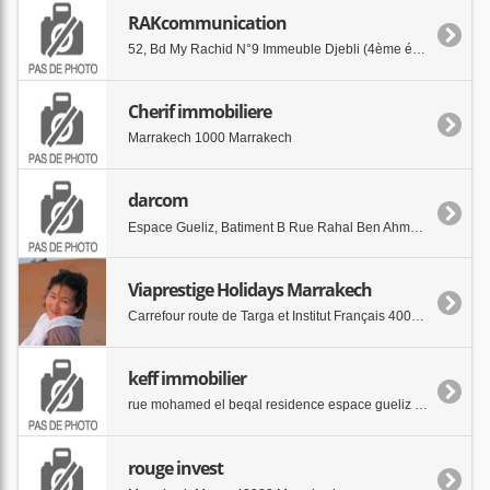
RAKcommunication
52, Bd My Rachid N°9 Immeuble Djebli (4ème étage) 40000 marrakech
Cherif immobiliere
Marrakech 1000 Marrakech
darcom
Espace Gueliz, Batiment B Rue Rahal Ben Ahmed et A 40000 Marrakech
Viaprestige Holidays Marrakech
Carrefour route de Targa et Institut Français 40000 Marrakech
keff immobilier
rue mohamed el beqal residence espace gueliz 2 eta 40000 marrakech
rouge invest