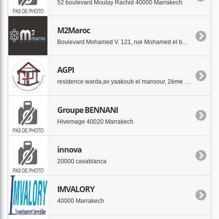
52 boulevard Moulay Rachid 40000 Marrakech
M2Maroc
Boulevard Mohamed V. 121, rue Mohamed el bekkal 40000 Marrakech
AGPI
residence warda,av yaakoub el mansour, 2éme etg n9 40000 Marrakech
Groupe BENNANI
Hivernage 40020 Marrakech
innova
20000 casablanca
IMVALORY
40000 Marrakech