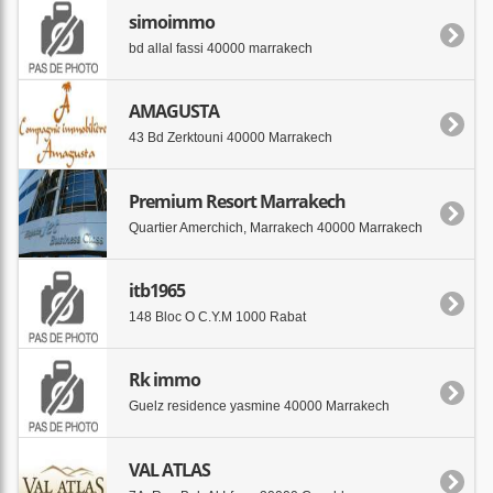
simoimmo
bd allal fassi 40000 marrakech
AMAGUSTA
43 Bd Zerktouni 40000 Marrakech
Premium Resort Marrakech
Quartier Amerchich, Marrakech 40000 Marrakech
itb1965
148 Bloc O C.Y.M 1000 Rabat
Rk immo
Guelz residence yasmine 40000 Marrakech
VAL ATLAS