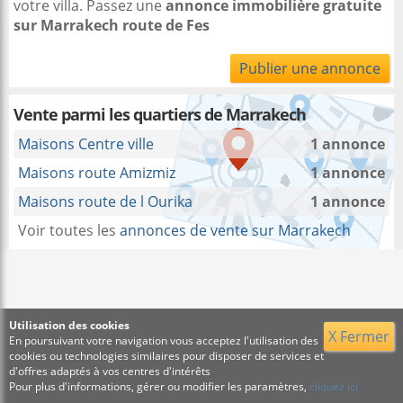
votre villa. Passez une
annonce immobilière gratuite
sur Marrakech route de Fes
Publier une annonce
Vente parmi les quartiers de Marrakech
Maisons Centre ville
1 annonce
Maisons route Amizmiz
1 annonce
Maisons route de l Ourika
1 annonce
Voir toutes les
annonces de vente sur Marrakech
Utilisation des cookies
X Fermer
En poursuivant votre navigation vous acceptez l'utilisation des
cookies ou technologies similaires pour disposer de services et
d'offres adaptés à vos centres d'intérêts
Pour plus d'informations, gérer ou modifier les paramètres,
cliquez ici